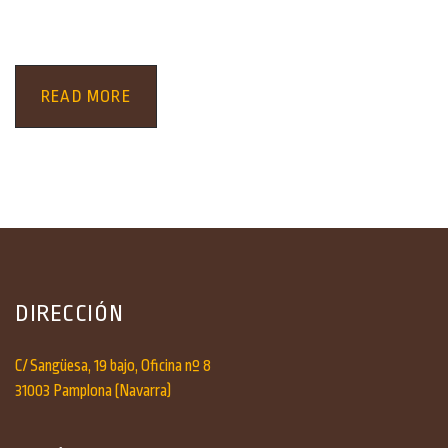
READ MORE
DIRECCIÓN
C/ Sangüesa, 19 bajo, Oficina nº 8
31003 Pamplona (Navarra)