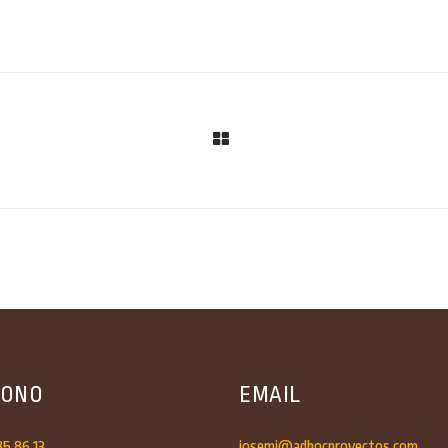
FONO
EMAIL
85 86 13
josemi@adhocproyectos.com