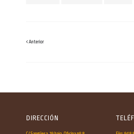
Anterior
DIRECCIÓN
TELÉ
C/ Sangüesa, 19 bajo, Oficina nº 8
Fijo: 948 